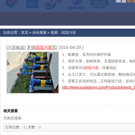
当前位置：
首页
»
全站搜索
» 搜索：回流污泥
[
污泥输送
]
罗德
回流污泥
泵
[ 2015-04-28 ]
1、耐磨损，泵壳内衬保护衬板
2、维护方便，架构简单。无需拆除管道，电
3、含固率3%
回流污泥
，流量稳定
4、出入口宽大，可以通过絮状物，颗粒物无
5、需要正反转的情况，正转输送污泥，反转
http://www.luodebeng.com/Products/hlwnb_1
6、间歇运行，需要短时间的干运转
[查看]
相关搜索
无相关搜索
记录总数：1 | 页数：1