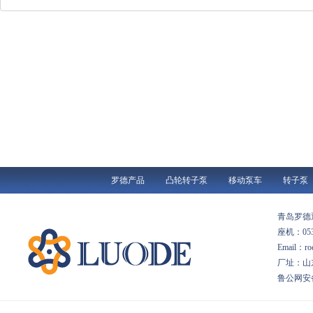
罗德产品
凸轮转子泵
移动泵车
转子泵
青岛罗
座机：053
Email：
厂址：山
鲁公网安备 