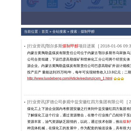
当前位置：
首页
»
全站搜索
» 搜索：煤制甲醇
[行业资讯]鄂尔多斯
煤制甲醇
项目进展
[ 2018-01-06 09:3
内蒙古黄陶勒盖煤炭有限责任公司位于内蒙古鄂尔多斯市乌审旗乌
公司合资组建，下设巴彦高勒煤矿和世林化工分公司两个经营实体
源企业。内蒙古黄陶勒盖煤炭有限责任公司巴彦高勒矿井设计规模为10
投产后产 量能达到35万吨/年，每年可实现销售收入13.8亿元；二期
http://www.luodebeng.com/Article/eedsmzjcxm_1.html
[行业资讯]罗德公司参观中盐安徽红四方集团有限公司
[ 
煤化工上下游企业国内考察团安徽之行来到中盐安徽红四方集团有
了解煤化工这个行业，通过资源整合，在整个行业推广凸轮转子泵
资源丰富，油气资源缺乏国情的，以此，通过技术创新，推出
煤制
种流体机械，在煤化工的发展中，作为配套的输送设备，具有很大