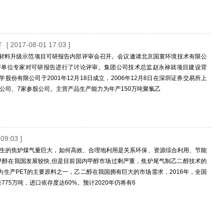
审
[ 2017-08-01 17:03 ]
材料升级示范项目可研报告内部评审会召开。会议邀请北京国寰环境技术有限公
评单位专家对可研报告进行了讨论评审。集团公司技术总监赵永禄就项目建设背
有限公司于2001年12月18日成立，2006年12月8日在深圳证券交易所上
股公司、7家参股公司。主营产品生产能力为年产150万吨聚氯乙
09:03 ]
产生的焦炉煤气量巨大，如何高效、合理地利用是关系环保、资源综合利用、节能
甲醇在我国发展较快,但是目前国内甲醇市场过剩严重，焦炉尾气制乙二醇技术的
生产PET的主要原料之一，乙二醇在我国拥有巨大的市场需求，2016年，全国
775万吨，进口依存度达60%。预计2020年仍将有6