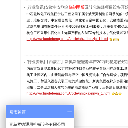
[行业资讯]安徽中安联合
煤制甲醇
及转化烯烃项目设备开
中石化炼化工程集团宁波工程公司下属宁波天翼制造公司承制的中
运，准备交付。中安联合煤化一体化项目是中国石化、安徽省重点
北煤电集团有限责任公司各按50%股权比例出资，注册资本40亿元
核心工艺采用中石化自主知识产权的S-MTO专利技术，气化装置采
http://www.luodebeng.com/Article/ahzalhmzjc_1.html
[行业资讯]【内蒙古】新奥新能能源年产20万吨稳定轻烃
内蒙古新奥能源集团20万吨轻烃项目是凸轮转子泵应用在煤化工/新
奥工业园区内，由新能能源与液空中国及河北丰汇合作建设，项目计
点施工，并进入设备安装工程的关键阶段。新奥集团在鄂尔多斯达
业链，二是以煤制天然气为主的清洁能源产业链，三是以石墨烯生
http://www.luodebeng.com/Article/nmgxaxnnyn_1.html
请您留言
相关搜索
无相关搜索
青岛罗德通用机械设备有限公司