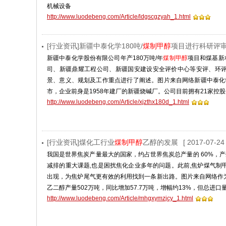
机械设备
http://www.luodebeng.com/Article/ldgscgzyah_1.html
[行业资讯]新疆中泰化学180吨/
煤制甲醇
项目进行科研评
新疆中泰化学股份有限公司年产180万吨/年
煤制甲醇
项目和煤基新
司、新疆鼎耀工程公司、新疆国安建设安全评价中心等安评、环
景、意义、规划及工作重点进行了阐述。图片来自网络新疆中泰化学股份
市，企业前身是1958年建厂的新疆烧碱厂。公司目前拥有21家控
http://www.luodebeng.com/Article/xjzthx180d_1.html
[行业资讯]煤化工行业
煤制甲醇
乙醇的发展
[ 2017-07-24 
我国是世界焦炭产量最大的国家，约占世界焦炭总产量的 60%，
减排的重大课题,也是困扰焦化企业多年的问题。此前,焦炉煤气制
出现，为焦炉尾气更有效的利用找到一条新出路。图片来自网络作为
乙二醇产量502万吨，同比增加57.7万吨，增幅约13%，但总进口量
http://www.luodebeng.com/Article/mhgxymzjcy_1.html