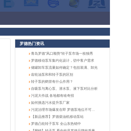
罗德热门资讯
青岛罗德“风口顺势“转子泵市场一枝独秀
罗德移动泵车集约化设计，切中客户需求
储罐卸车泵流量如何确定？包括装满、卸光
齿轮油泵和和转子泵的区别
转子泵的鹤管有什么作用？
自吸泵与离心泵、潜水泵、液下泵对比分析
污泥大作战 各地都有啥奇招
如何挑选污水提升泵厂家
污泥治理市场爆发在即 罗德泵地位不可忽视
【新品推荐】罗德柴油机移动泵站
罗德凸轮转子泵车 全山东热销中
【网销】转子泵 看中的是罗德品牌的质量