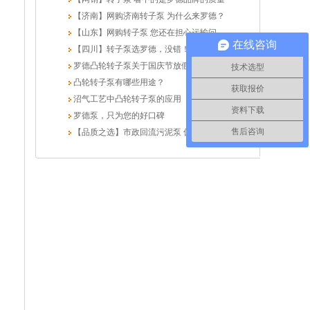
【济南】网购济南转子泵 为什么来罗德？
【山东】网购转子泵 您还在担心运输问题吗？
在线咨询
【四川】转子泵选罗德，没错！
罗德凸轮转子泵关于国庆节放假的通知
技术选型
凸轮转子泵有哪些用途？
获取报价
沼气工艺中凸轮转子泵的应用
资料下载
罗德泵，只为您的好口碑
售后咨询
【品质之选】市政回流污泥泵 偏爱罗德凸轮转子泵