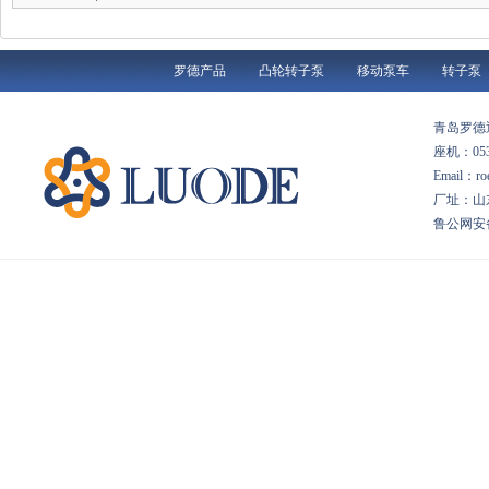
罗德产品
凸轮转子泵
移动泵车
转子泵
青岛罗
座机：053
Email：
厂址：山
鲁公网安备 