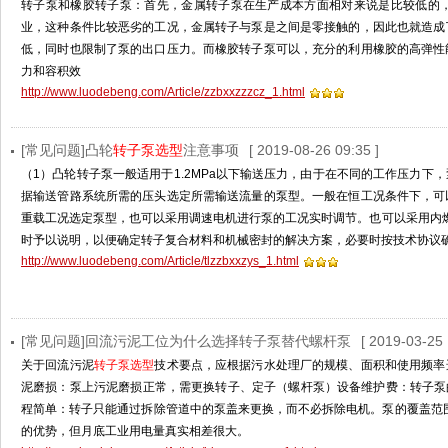
转子泵和橡胶转子泵：首先，金属转子泵在生产成本方面相对来说是比较低的
业，这种条件比较恶劣的工况，金属转子与泵是之间是零接触的，因此也就造成
低，同时也限制了泵的出口压力。而橡胶转子泵可以，充分的利用橡胶的高弹性
力和容积效
http://www.luodebeng.com/Article/zzbxxzzzcz_1.html
[常见问题]凸轮
转子泵选型
注意事项
[ 2019-08-26 09:35 ]
（1）凸轮转子泵一般适用于1.2MPa以下输送压力，由于在不同的工作压力
据输送管路系统所需的压头选定所需输送流量的泵型。一般在恒工况条件下，可
重载工况选定泵型，也可以采用调速电机进行泵的工况实时调节。也可以采用内
时予以说明，以便确定转子复合材料和机械密封的解决方案，必要时按技术协议
http://www.luodebeng.com/Article/tlzzbxxzys_1.html
[常见问题]回流污泥工位为什么选择转子泵替代螺杆泵
[ 2019-03-25 
关于回流污泥
转子泵选型
技术要点，应根据污水处理厂的规模、面积和使用频率
泥磨损：泵上污泥磨损正常，需更换转子、定子（螺杆泵）设备维护费：转子泵的
程简单：转子只能通过拆除管道中的泵盖来更换，而不必拆除电机。泵的覆盖范围
的优势，但月底工业用电量真实相差很大。