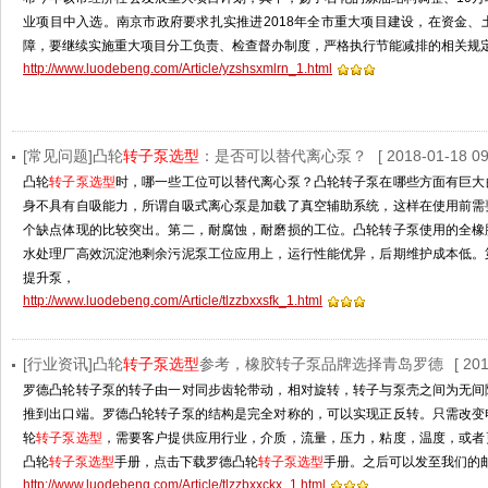
业项目中入选。南京市政府要求扎实推进2018年全市重大项目建设，在资金
障，要继续实施重大项目分工负责、检查督办制度，严格执行节能减排的相关规
http://www.luodebeng.com/Article/yzshsxmlrn_1.html
[常见问题]凸轮
转子泵选型
：是否可以替代离心泵？
[ 2018-01-18 09
凸轮
转子泵选型
时，哪一些工位可以替代离心泵？凸轮转子泵在哪些方面有巨大
身不具有自吸能力，所谓自吸式离心泵是加载了真空辅助系统，这样在使用前需
个缺点体现的比较突出。第二，耐腐蚀，耐磨损的工位。凸轮转子泵使用的全橡
水处理厂高效沉淀池剩余污泥泵工位应用上，运行性能优异，后期维护成本低。
提升泵，
http://www.luodebeng.com/Article/tlzzbxxsfk_1.html
[行业资讯]凸轮
转子泵选型
参考，橡胶转子泵品牌选择青岛罗德
[ 20
罗德凸轮转子泵的转子由一对同步齿轮带动，相对旋转，转子与泵壳之间为无间
推到出口端。罗德凸轮转子泵的结构是完全对称的，可以实现正反转。只需改变
轮
转子泵选型
，需要客户提供应用行业，介质，流量，压力，粘度，温度，或者
凸轮
转子泵选型
手册，点击下载罗德凸轮
转子泵选型
手册。之后可以发至我们的邮箱ro
http://www.luodebeng.com/Article/tlzzbxxckx_1.html