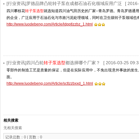
[行业资讯]罗德品牌凸轮转子泵在成都石油石化领域应用广泛
[ 2016
四川攀枝花
转子泵选型
就选知道四川油气田历史的厂家--青岛罗德。青岛罗德通
的企业，广泛应用于石油石化与市政污泥处理领域，同时在卫生级转子泵领域也
http://www.luodebeng.com/Article/ldpptlzzbz_1.html
[行业资讯]四川凸轮
转子泵选型
都选择哪个厂家？
[ 2016-03-25 09:3
零部件的制造工艺是质量的保证，但是在实际应用中，不免出现意外事故的发生
面。
http://www.luodebeng.com/Article/sctlzzbxxd_1.html
相关搜索
无相关搜索
记录总数：0 | 页数：0