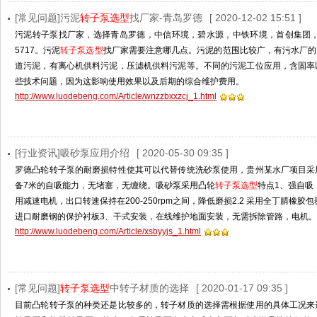
[常见问题]污泥
转子泵选型
找厂家-青岛罗德
[ 2020-12-02 15:51 ]
污泥转子泵找厂家，选择青岛罗德，中信环境，碧水源，中铁环境，首创集团，光
5717。污泥
转子泵选型
找厂家需要注意哪几点。污泥的范围比较广，有污水厂的
道污泥，有离心机供料污泥，压滤机供料污泥等。不同的污泥工位应用，含固率
些技术问题，因为这影响使用效果以及后期的综合维护费用。
http://www.luodebeng.com/Article/wnzzbxxzcj_1.html
[行业资讯]吸砂泵应用介绍
[ 2020-05-30 09:35 ]
罗德凸轮转子泵的耐磨损特性使其可以代替传统洗砂泵使用，贵州某水厂项目采
备7米的自吸能力，无堵塞，无缠绕。吸砂泵采用凸轮
转子泵选型
特点1、强自吸
用减速电机，出口转速保持在200-250rpm之间，降低磨损2.2 采用全丁腈橡
进口耐磨钢的保护衬板3、干式安装，在线维护地面安装，无需拆除管路，电机。
http://www.luodebeng.com/Article/xsbyyjs_1.html
[常见问题]
转子泵选型
中转子材质的选择
[ 2020-01-17 09:35 ]
目前凸轮转子泵的种类还是比较多的，转子材质的选择需根据使用的具体工况来