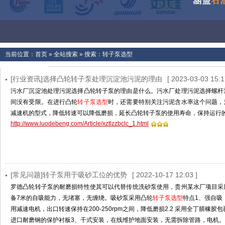
当前位置：
首页
»
全站搜索
» 搜索：转子泵选型
[行业资讯]选择凸轮转子泵处理沉淀池污泥的理由
[ 2023-03-03 15:1
污水厂沉淀池处理污泥选择凸轮转子泵的理由是什么。污水厂处理污泥选择螺杆
间没有受限。在进行凸轮
转子泵选型
时，还需要特别关注污泥含水率这个问题，
减速机的型式，降低转速可以降低磨损，延长凸轮转子泵的使用寿命，保持运行
http://www.luodebeng.com/Article/xztlzzbclc_1.html
[常见问题]转子泵用于吸砂工位的优势
[ 2022-10-17 12:03 ]
罗德凸轮转子泵的耐磨损特性使其可以代替传统洗砂泵使用，贵州某水厂项目采
备7米的自吸能力，无堵塞，无缠绕。吸砂泵采用凸轮
转子泵选型
特点1、强自吸
用减速电机，出口转速保持在200-250rpm之间，降低磨损2.2 采用全丁腈橡
进口耐磨钢的保护衬板3、干式安装，在线维护地面安装，无需拆除管路，电机。