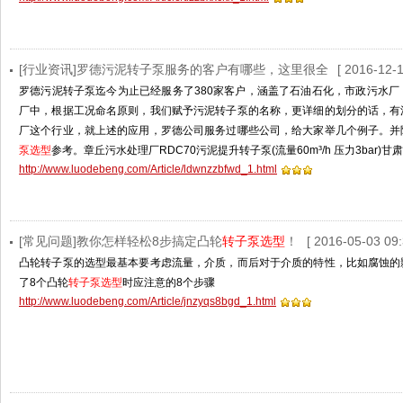
[行业资讯]罗德污泥转子泵服务的客户有哪些，这里很全
[ 2016-12-1
罗德污泥转子泵迄今为止已经服务了380家客户，涵盖了石油石化，市政污水
厂中，根据工况命名原则，我们赋予污泥转子泵的名称，更详细的划分的话，有
厂这个行业，就上述的应用，罗德公司服务过哪些公司，给大家举几个例子。并
泵选型
参考。章丘污水处理厂RDC70污泥提升转子泵(流量60m³/h 压力3bar)
http://www.luodebeng.com/Article/ldwnzzbfwd_1.html
[常见问题]教你怎样轻松8步搞定凸轮
转子泵选型
！
[ 2016-05-03 09:
凸轮转子泵的选型最基本要考虑流量，介质，而后对于介质的特性，比如腐蚀的
了8个凸轮
转子泵选型
时应注意的8个步骤
http://www.luodebeng.com/Article/jnzyqs8bgd_1.html