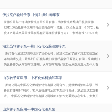
伊拉克凸轮转子泵-中海油柴油卸车泵
罗德公司与中海油伊拉克有限公司合作，为伊拉克米桑油田提供罗德
RDD100凸轮转子泵用于油田柴油卸车（流量：85m3/h,温度：0-70℃，粘
度2CP,卧式半露天放置在配有防雨棚的油泵房内），制造标准API676.成
功通过了法国必维国际检验集团质量认证。
湖北凸轮转子泵---荆门石化石脑油卸车泵
荆门石化通过互联网找到了我们公司，经过相互的了解和对工艺情况的
详细沟通交流，最终荆门石化与我们罗德凸轮转子泵签订合同，采购我们
的设备作为火车卸车泵使用。火车卸车现场 该工位原选用滑片泵作为石
脑油火车卸车泵，泵使用了一段时间后，客户觉得该滑片泵无法达到工艺
的自吸7m的要求，故考虑选用其他的泵来替代滑片泵。经过了解对比，
山东转子泵应用---中石化燃料油卸车泵
最终选用了我们凸轮转子泵。石脑油通过火车输送进厂，用泵将石脑油卸
罗德公司与中国石化燃料油销售有限公司合作，提供燃料油卸车泵。设
载输送到罐中原工艺滑片泵 石脑油又名轻汽油，是一种无色透明液体，
备运行使用1年时间，客户反馈燃料油卸车泵运行良好，满足现场工况要
系石油馏分之一。主要用作裂解、催化重
求。 中国石化燃料油销售有限公司以船加油作为重要核心业务，大力开
展保税船加油连锁经营，目前已开通舟山、宁波、上海、厦门、天津、广
州、烟台以及长江沿线港口的保税船加油业务；并通过与战略伙伴开展全
山东转子泵应用---中国石化渣浆泵