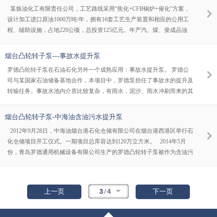
面合作，在大连、深圳、湛江、海南、日照等港口实现共同开发。同时，
某炼油化工有限责任公司，工艺路线采用“焦化+CFB锅炉+催化”方案，
加强内贸船加油业务开发，发展水上加油站、配送船和分销商队伍。 罗
设计加工进口原油1000万吨/年，拥有16套工艺生产装置和相应的公用工
德燃料油卸车泵工艺为汽车将180燃料
程、辅助设施，占地220公顷，总投资125亿元。年产汽、煤、柴成品油
708万吨，液化气、聚丙烯、苯、混苯等化工产品203万吨。 此次罗德泵
在290万吨 /年催化裂化装置烟气脱硫脱硝项目中的脱硫废水单元得到应
烟台凸轮转子泵---事故水提升泵
用。罗德渣浆泵输送的介质密度1306kg/m3，Cl离子含量750mg/l，固体颗
罗德凸轮转子泵在石油石化另外一个成熟应用：事故水提升泵。 罗德公
粒物含量达到20%，基于介质的腐蚀性、磨损性
司与某国家石油储备基地合作，本项目中，罗德泵担任了事故水的提升及
转输任务。事故水池内介质比较复杂，有雨水，泥沙、雨水冲刷而来的其
他杂质、发生事故后的油类介质、消防泡沫水等等。对泵的过流部件材质
提出了较高的要求。罗德采用了较高耐腐蚀等级的FPM氟橡胶材料，并
烟台凸轮转子泵-中海油含油污水提升泵
对泵壳加了防磨损衬板，以提高泵的使用寿命。
2012年9月28日，中海油烟台港石化仓储有限公司在烟台港西港区举行石
化仓储项目开工仪式。一期项目总库容达到120万立方米。 2014年5月
份，青岛罗德通用机械设备有限公司生产的罗德凸轮转子泵被作为含油污
水提升泵应用在了该库的公用工程设施上。设备选型参数：流量：
100m3/h压力：5bar功率：22kw自吸：6.5m
3
/
4
上一页
下一页