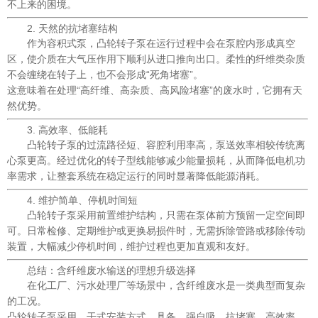
不上来的困境。
2. 天然的抗堵塞结构
作为容积式泵，凸轮转子泵在运行过程中会在泵腔内形成真空
区，使介质在大气压作用下顺利从进口推向出口。柔性的纤维类杂质
不会缠绕在转子上，也不会形成“死角堵塞”。
这意味着在处理“高纤维、高杂质、高风险堵塞”的废水时，它拥有天
然优势。
3. 高效率、低能耗
凸轮转子泵的过流路径短、容腔利用率高，泵送效率相较传统离
心泵更高。经过优化的转子型线能够减少能量损耗，从而降低电机功
率需求，让整套系统在稳定运行的同时显著降低能源消耗。
4. 维护简单、停机时间短
凸轮转子泵采用前置维护结构，只需在泵体前方预留一定空间即
可。日常检修、定期维护或更换易损件时，无需拆除管路或移除传动
装置，大幅减少停机时间，维护过程也更加直观和友好。
总结：含纤维废水输送的理想升级选择
在化工厂、污水处理厂等场景中，含纤维废水是一类典型而复杂
的工况。
凸轮转子泵采用 干式安装方式，具备 强自吸、抗堵塞、高效率、