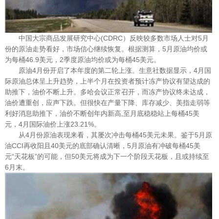
中国大宗商品发展研究中心(CDRC）反映较多数市场人士对5月
份的原油走势看好，市场信心继续恢复。根据测算，5月原油均价或
为每桶46.9美元，2季度原油均价或为每桶45美元。
原油4月份开启了本年度的第二轮上涨。生意社数据显示，4月国
际原油总体呈上升趋势，上半个月在投资者预计冻产协议有望达成的
助推下，油价不断上升。多哈会议正常召开，而冻产协议终未达成，
油价遭重创，应声下跌。但很快在产量下降、库存减少、美指走弱等
利好消息助推下，油价不断创年内新高,至月底稳稳站上每桶45美
元，4月国际油价上涨23.21%。
从4月份原油表现来看，其屡次冲击每桶45美元未果。鉴于5月原
油CCI再收阳且40美元的底部确认清晰，5月原油有冲破每桶45美
元“天花板”的可能，但50美元将成为下一个阶段天花板，且或持续至
6月末。