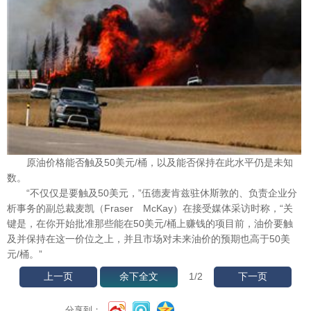
原油价格能否触及50美元/桶，以及能否保持在此水平仍是未知
数。
“不仅仅是要触及50美元，”伍德麦肯兹驻休斯敦的、负责企业分
析事务的副总裁麦凯（Fraser McKay）在接受媒体采访时称，“关
键是，在你开始批准那些能在50美元/桶上赚钱的项目前，油价要触
及并保持在这一价位之上，并且市场对未来油价的预期也高于50美
元/桶。”
1
/2
上一页
余下全文
下一页
分享到：