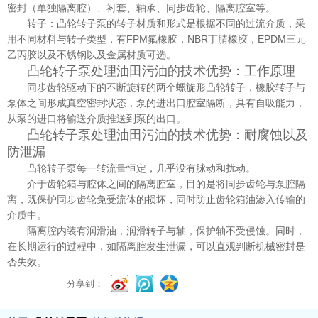
密封（单独隔离腔）、衬套、轴承、同步齿轮、隔离腔室等。
转子：凸轮转子泵的转子材质和形式是根据不同的过流介质，采
用不同材料与转子类型，有FPM氟橡胶，NBR丁腈橡胶，EPDM三元
乙丙胶以及不锈钢以及金属材质可选。
凸轮转子泵处理油田污油的技术优势：工作原理
同步齿轮驱动下的不断旋转的两个螺旋形凸轮转子，橡胶转子与
泵体之间形成真空密封状态，泵的进出口腔室隔断，具有自吸能力，
从泵的进口将输送介质推送到泵的出口。
凸轮转子泵处理油田污油的技术优势：耐腐蚀以及
防泄漏
凸轮转子泵每一转流量恒定，几乎没有脉动和扰动。
介于齿轮箱与腔体之间的隔离腔室，目的是将同步齿轮与泵腔隔
离，既保护同步齿轮免受流体的损坏，同时防止齿轮箱油渗入传输的
介质中。
隔离腔内装有润滑油，润滑转子与轴，保护轴不受侵蚀。同时，
在长期运行的过程中，如隔离腔发生泄漏，可以直观判断机械密封是
否失效。
分享到：