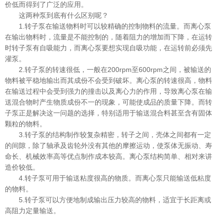
价低而得到了广泛的应用。
这两种泵到底有什么区别呢？
1.转子泵在输送物料时可以较精确的控制物料的流量。而离心泵
在输出物料时，流量是不能控制的，随着阻力的增加而下降，在运转
时转子泵有自吸能力，而离心泵要想实现自吸功能，在运转前必须先
灌泵。
2.转子泵的转速很低，一般在200rpm至600rpm之间，被输送的
物料被平稳地输出而其成份不会受到破坏。离心泵的转速很高，物料
在输送过程中会受到强力的撞击以及离心力的作用，导致离心泵在输
送混合物时产生物质成份不一的现象，可能使成品的质量下降。而转
子泵正是解决这一问题的选择，特别适用于输送混合料甚至含有固体
颗粒的物料。
3.转子泵的结构制作较复杂精密，转子之间，壳体之间都有一定
的间隙，除了轴承及齿轮外没有其他的摩擦运动，使泵体无振动、寿
命长、机械效率高等优点制作成本较高。离心泵结构简单、相对来讲
造价较低。
4.转子泵可用于输送粘度很高的物质。而离心泵只能输送低粘度
的物料。
5.转子泵可以方便地制成输出压力较高的物料，适宜于长距离或
高阻力定量输送。