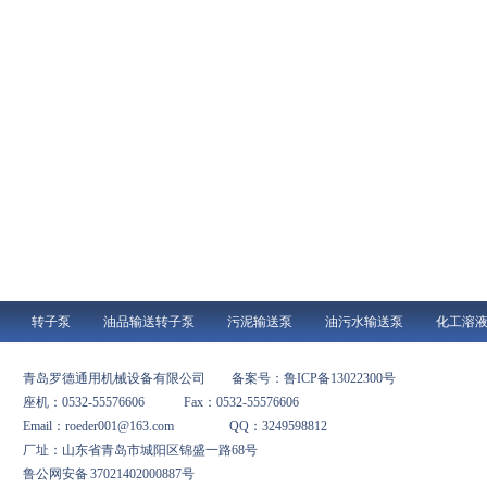
转子泵
油品输送转子泵
污泥输送泵
油污水输送泵
化工溶
青岛罗德通用机械设备有限公司
备案号：鲁ICP备13022300号
座机：0532-55576606 Fax：0532-55576606
Email：roeder001@163.com QQ：3249598812
厂址：山东省青岛市城阳区锦盛一路68号
鲁公网安备 37021402000887号