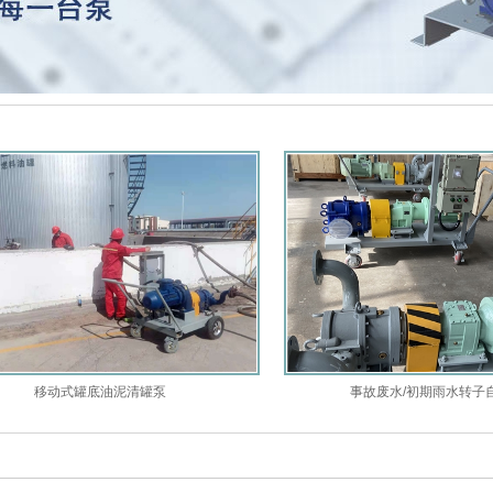
移动式罐底油泥清罐泵
事故废水/初期雨水转子