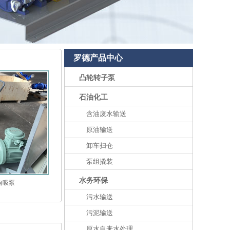
罗德产品中心
凸轮转子泵
石油化工
含油废水输送
原油输送
卸车扫仓
泵组撬装
水务环保
自吸泵
污水输送
污泥输送
原水自来水处理