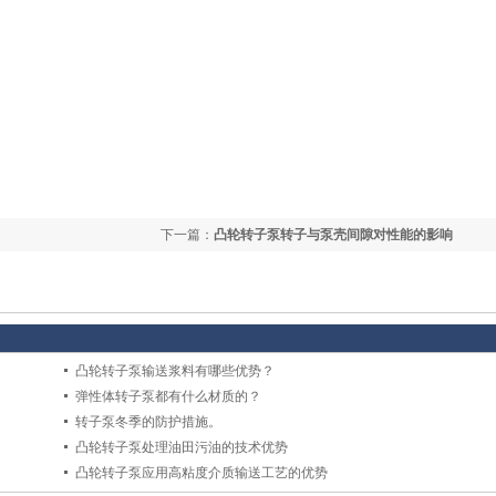
下一篇：
凸轮转子泵转子与泵壳间隙对性能的影响
凸轮转子泵输送浆料有哪些优势？
弹性体转子泵都有什么材质的？
转子泵冬季的防护措施。
凸轮转子泵处理油田污油的技术优势
凸轮转子泵应用高粘度介质输送工艺的优势