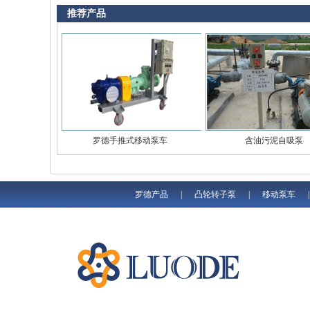
推荐产品
罗德手推式移动泵车
含油污泥自吸泵
罗德产品
|
凸轮转子泵
|
移动泵车