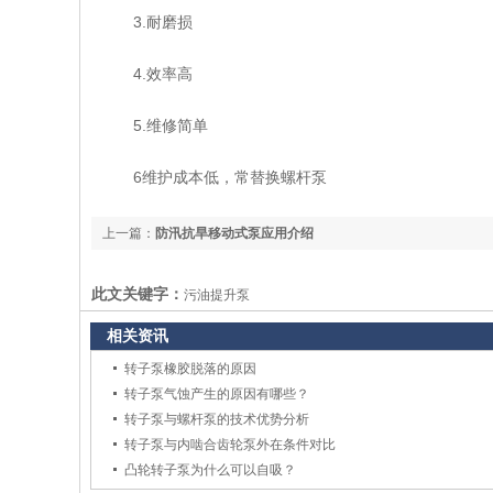
3.耐磨损
4.效率高
5.维修简单
6维护成本低，常替换螺杆泵
上一篇：
防汛抗旱移动式泵应用介绍
此文关键字：
污油提升泵
相关资讯
转子泵橡胶脱落的原因
转子泵气蚀产生的原因有哪些？
转子泵与螺杆泵的技术优势分析
转子泵与内啮合齿轮泵外在条件对比
凸轮转子泵为什么可以自吸？