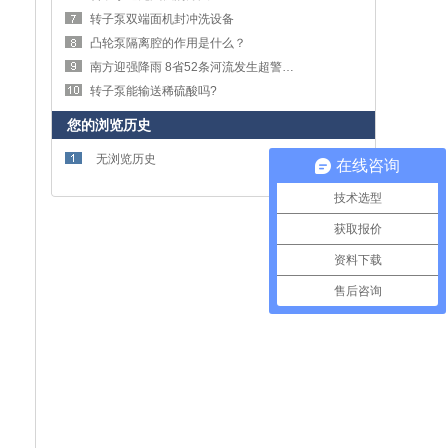
转子泵双端面机封冲洗设备
凸轮泵隔离腔的作用是什么？
南方迎强降雨 8省52条河流发生超警戒水位以上洪水
转子泵能输送稀硫酸吗?
您的浏览历史
无浏览历史
在线咨询
技术选型
获取报价
资料下载
售后咨询