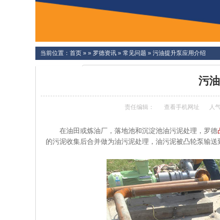
当前位置：
首页
» »
罗德资讯
»
常见问题
»
污油提升泵应用介绍
污油
责任编辑：
查看手机网址
人
在油田或炼油厂，落地池和沉淀池油污泥处理，罗德
的污泥收集后合并做为油污泥处理，油污泥被凸轮泵输送