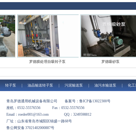
罗德膜处理自吸转子泵
罗德吸砂泵
|
转子泵
|
油品输送转子泵
|
污泥输送泵
|
油污水输送泵
|
化工
青岛罗德通用机械设备有限公司
备案号：鲁ICP备13022300号
座机：0532-55576556 Fax：0532-55576556
Email：roeder001@163.com QQ：3249598812
厂址：山东省青岛市城阳区锦盛一路68号
鲁公网安备 37021402000887号