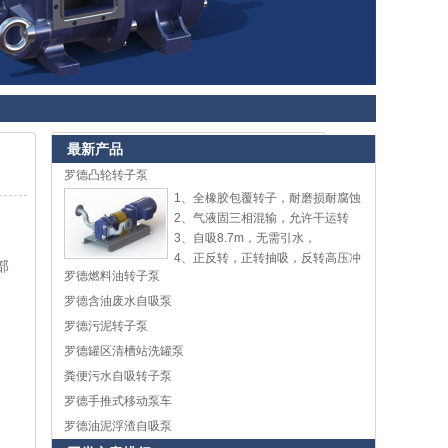
最新产品
罗德凸轮转子泵
1、全橡胶包覆转子，耐磨损耐腐蚀
2、气液固三相混输，允许干运转
3、自吸8.7m，无需引水，
4、正反转，正转抽吸，反转高压冲
部
罗德燃料油转子泵
洗
5、泵盖快开设计，在线更换配件，
罗德含油废水自吸泵
轴向尺寸短，维修空间小
罗德污泥转子泵
6、高粘度(10万CP)，大流量(0.1-
罗德罐区清槽站洗罐泵
2000m3/h)
粪便污水自吸转子泵
罗德手推式移动泵车
罗德油泥浮渣自吸泵