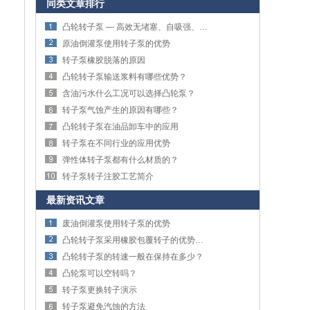
同类文章排行
凸轮转子泵 — 高效无堵塞、自吸强、适用于污水与高粘度介质输送
原油倒灌泵使用转子泵的优势
转子泵橡胶脱落的原因
凸轮转子泵输送浆料有哪些优势？
含油污水什么工况可以选择凸轮泵？
转子泵气蚀产生的原因有哪些？
凸轮转子泵在油品卸车中的应用
转子泵在不同行业的应用优势
弹性体转子泵都有什么材质的？
转子泵转子注胶工艺简介
最新资讯文章
废油倒灌泵使用转子泵的优势
凸轮转子泵采用橡胶包覆转子的优势应用在哪里？
凸轮转子泵的转速一般在保持在多少？
凸轮泵可以空转吗？
转子泵更换转子演示
转子泵避免汽蚀的方法