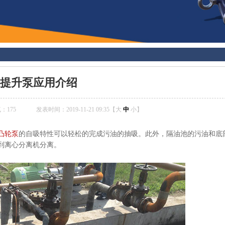
提升泵应用介绍
气：
175
发表时间：2019-11-21 09:35【
大
中
小
】
凸轮泵
的自吸特性可以轻松的完成污油的抽吸。此外，隔油池的污油和底
到离心分离机分离。