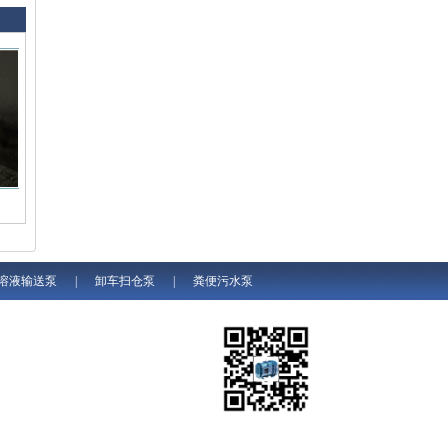
溶液输送泵
|
卸车扫仓泵
|
粪便污水泵